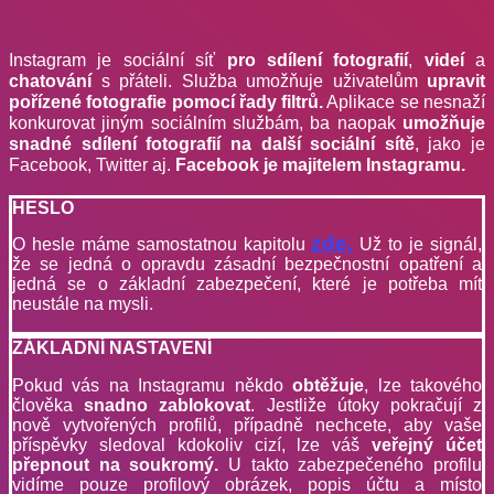
Instagram je sociální síť
pro sdílení fotografií
,
videí
a
chatování
s přáteli. Služba umožňuje uživatelům
upravit
pořízené fotografie pomocí řady filtrů.
Aplikace se nesnaží
konkurovat jiným sociálním službám, ba naopak
umožňuje
snadné sdílení fotografií na další sociální sítě
, jako je
Facebook, Twitter aj.
Facebook je majitelem Instagramu.
HESLO
zde.
O hesle máme samostatnou kapitolu
Už to je signál,
že se jedná o opravdu zásadní bezpečnostní opatření a
jedná se o základní zabezpečení, které je potřeba mít
neustále na mysli.
ZÁKLADNÍ NASTAVENÍ
Pokud vás na Instagramu někdo
obtěžuje
, lze takového
člověka
snadno zablokovat
. Jestliže útoky pokračují z
nově vytvořených profilů, případně nechcete, aby vaše
příspěvky sledoval kdokoliv cizí, lze váš
veřejný účet
přepnout na soukromý.
U takto zabezpečeného profilu
vidíme pouze profilový obrázek, popis účtu a místo